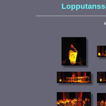
Lopputanssi
k