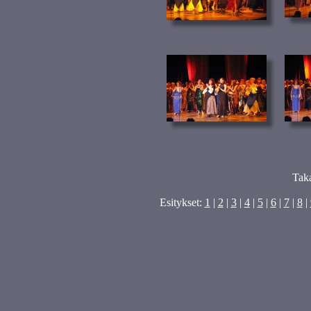
Tak
Esitykset:
1
|
2
|
3
|
4
|
5
|
6
|
7
|
8
|