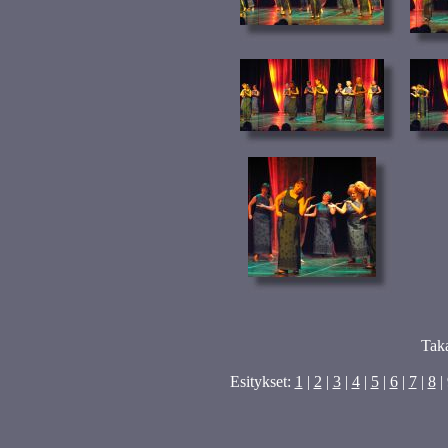
Tak
Esitykset:
1
|
2
|
3
|
4
|
5
|
6
|
7
|
8
| 