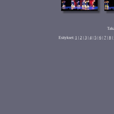
Tak
Esitykset:
1
|
2
|
3
|
4
|
5
|
6
|
7
|
8
|