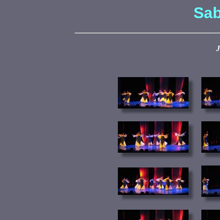
Sab
J