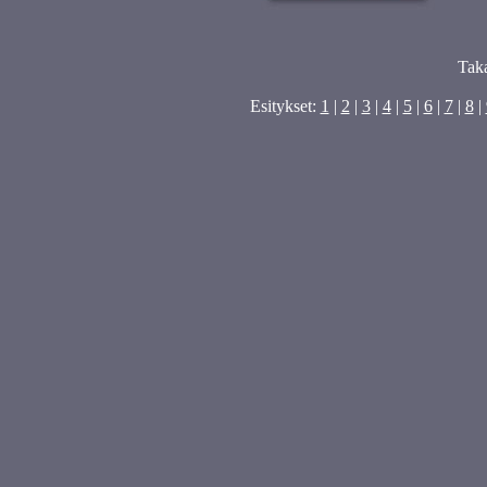
Tak
Esitykset:
1
|
2
|
3
|
4
|
5
|
6
|
7
|
8
|