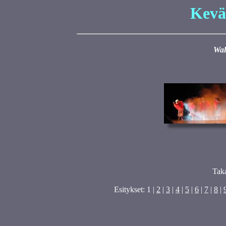
Kevä
Wal
Tak
Esitykset: 1 |
2
|
3
|
4
|
5
|
6
|
7
|
8
|