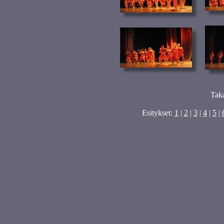
Tak
Esitykset:
1
|
2
|
3
|
4
|
5
|